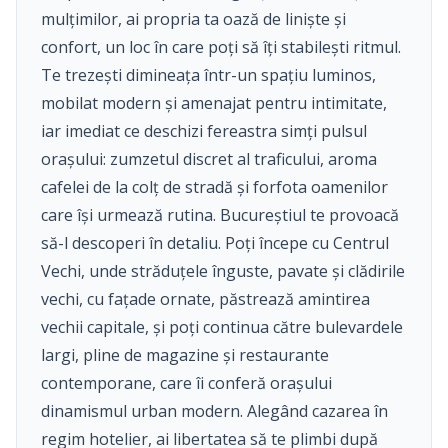
mulțimilor, ai propria ta oază de liniște și
confort, un loc în care poți să îți stabilești ritmul.
Te trezești dimineața într-un spațiu luminos,
mobilat modern și amenajat pentru intimitate,
iar imediat ce deschizi fereastra simți pulsul
orașului: zumzetul discret al traficului, aroma
cafelei de la colț de stradă și forfota oamenilor
care își urmează rutina. Bucureștiul te provoacă
să-l descoperi în detaliu. Poți începe cu Centrul
Vechi, unde străduțele înguste, pavate și clădirile
vechi, cu fațade ornate, păstrează amintirea
vechii capitale, și poți continua către bulevardele
largi, pline de magazine și restaurante
contemporane, care îi conferă orașului
dinamismul urban modern. Alegând cazarea în
regim hotelier, ai libertatea să te plimbi după