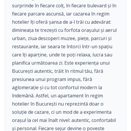
surprinde în fiecare colț, în fiecare bulevard și în
fiecare parcare ascunsă, iar cazarea în regim
hotelier îți oferă șansa de a-l trăi cu adevărat:
dimineața te trezești cu forfota orașului și aerul
urban, ziua descoperi muzee, piețe, parcuri și
restaurante, iar seara te întorci într-un spațiu
care îți aparține, unde te poți relaxa, lucra sau
planifica următoarea zi. Este experiența unui
București autentic, trăit în ritmul tău, fără
presiunea unui program impus, fără
aglomerație și cu tot confortul modern la
îndemână. Astfel, un apartament în regim
hotelier în București nu reprezintă doar o
soluție de cazare, ci un mod de a experimenta
orașul la cel mai înalt nivel: autentic, confortabil
și personal. Fiecare sejur devine o poveste